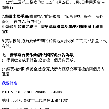
(2)第二及第三梯次:預計115年4月29日、5月6日共同週會時
間舉行
7.
學員出國手續(
購買指定航班機票、辦理護照、簽證、海外
保險、役男入境(男性))
※
錄取生如確定成行，盡早購買機票及處理相關出國手續事
宜!!!!
8.英語後測:必須於研習期間於當地姊妹校(LCIC)完成多益正式
考試。
七、
營隊返台後作業(請依國際處公告為準):
(1)學員繳交成果報告:返台後一個月內完成。
(2)經費核銷與保證金退還:完成所有應繳交事項後的兩個月內
退還。
我要報名
NKUST Office of International Affairs
地址 : 80778 高雄市三民區建工路415號