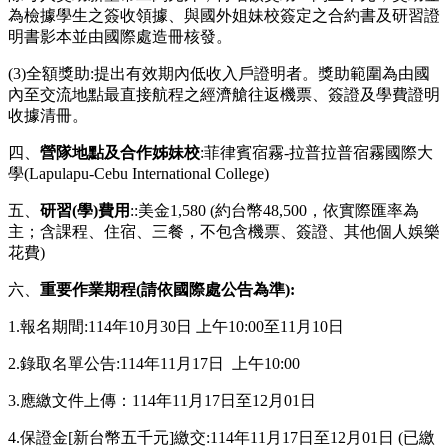
為檢據學生之簽收領據、與國外姐妹校簽定之合約書及研習證
明書影本並由國際處造冊核發。
(3)全額獎助:提出有效期內低收入戶證明者。獎助範圍為由國
內至交流地點最直接航程之經濟艙往返機票、簽證及學費證明
收據清冊。
四、
營隊地點及合作姊妹校
:菲律賓宿霧-拉普拉普宿霧國際大
學(Lapulapu-Cebu International College)
五、
研習(學)費用
::美金1,580 (約台幣48,500，依實際匯率為
主；含課程、住宿、三餐，不包含機票、簽證、其他個人娛樂
花費)
六、
重要作業期程(請依國際處公告為準):
1.報名期間:114年10月30日 上午10:00至11月10日
2.錄取名單公告:114年11月17日 上午10:00
3.應繳文件上傳：114年11月17日至12月01日
4.保證金[新台幣五千元]繳交:114年11月17日至12月01日 (已繳