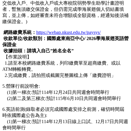
交低收入戶、中低收入戶或大專校院弱勢學生助學計畫證明
者，暫無須繳交保證金，但仍需完成學海展翅個人切結書填
寫，並上傳，如經審查未符合增額或全額資格，經通知後須補
繳保證金。)
網路繳費系統：
https://webap.nkust.edu.tw/paysys/
收款單位/收款類別：國際處東南亞中心/ 2026學海展翅英語營
保證金
收據抬頭：請填入自己”姓名全名”
【作業說明】
1.請至本校網路繳費系統，列印繳費單至超商繳費、或以
ATM轉帳轉費。
2.完成繳費，請拍照或截圖完整圖檔上傳「繳費證明」
5.營隊行前說明會:
(1)第一梯次:預計114年12月24日共同週會時間舉行
(2)第二及第三梯次:預計115年6月10日共同週會時間舉行
6.英語前測(錄取者必須完成國際處安排之前測，確切時間屆
時依國際處公告為主):
(1)第一梯次:預計114年12月13日線上口試、12月17日共同週
會時間舉行