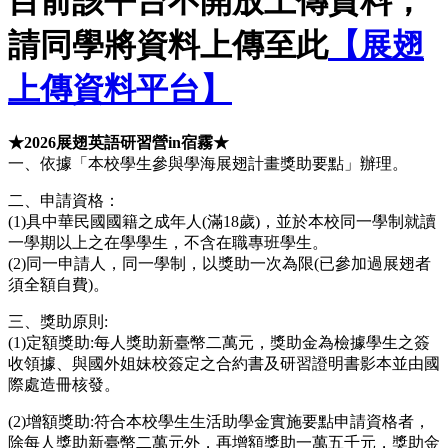
目前該平台不開放上傳資料，
請同學將資料上傳至此
【展翅
上傳資料平台】
★2026展翅英語研習營in宿霧★
一、依據「本校學生參與學海展翅計畫獎助要點」辦理。
二、申請資格：
(1)具中華民國國籍之成年人(滿18歲)，並於本校同一學制就讀
一學期以上之在學學生，不含在職專班學生。
(2)同一申請人，同一學制，以獎助一次為限(已參加過展翅者
須全額自費)。
三、獎助原則:
(1)定額獎助:每人獎助新臺幣二萬元，獎助金為檢據學生之簽
收領據、與國外姐妹校簽定之合約書及研習證明書影本並由國
際處造冊核發。
(2)增額獎助:符合本校學生生活助學金實施要點申請資格者，
除每人獎助新臺幣二萬元外，再增額獎助一萬五千元，獎助金