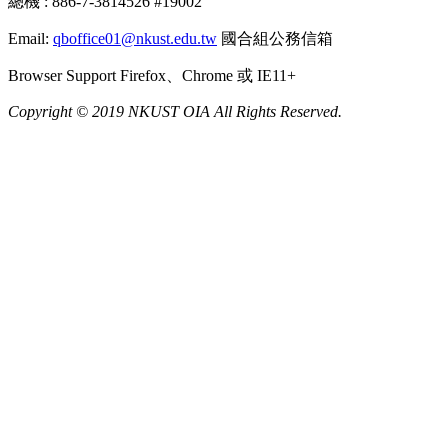
總機 : 886-7-3814526 #19002
Email:
qboffice01@nkust.edu.tw
國合組公務信箱
Browser Support Firefox、Chrome 或 IE11+
Copyright © 2019 NKUST OIA All Rights Reserved.